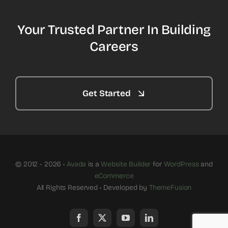
Your Trusted Partner In Building
Careers
Get Started
© 2012 - 2026 •
Avada
is a
Website Builder
for
WordPress
and
eCommerce
All Rights Reserved • Developed by
ThemeFusion